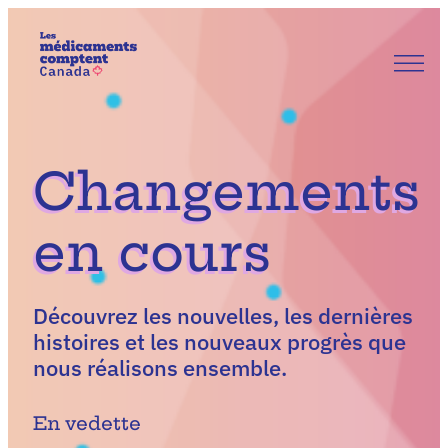
Aller
au
contenu
Notre histoire
Nos priorités
S’impliquer
Nouvelles et mises à jour
Nous joindre
Changements
FR
EN
en cours
Découvrez les nouvelles, les dernières
histoires et les nouveaux progrès que
nous réalisons ensemble.
En vedette