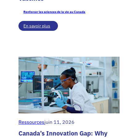
Renforcer les sciences de la vie au Canada
:
En savoir plus
Enabling
Innovation:
The
R&D
Ecosystem
for
Medicines
and
Vaccines
Ressources
juin 11, 2026
Canada’s Innovation Gap: Why