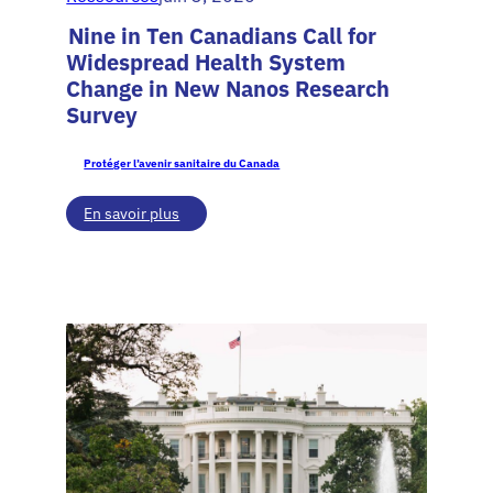
Nine in Ten Canadians Call for
Widespread Health System
Change in New Nanos Research
Survey
Protéger l’avenir sanitaire du Canada
:
En savoir plus
Nine
in
Ten
Canadians
Call
for
Widespread
Health
System
Change
in
New
Nanos
Research
Survey