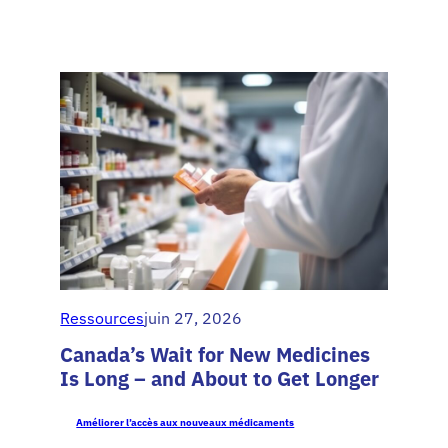
medicines
as
drivers
of
economic
security
–
A
strategic
imperative
for
G7
economies
Ressources
juin 27, 2026
Canada’s Wait for New Medicines
Is Long – and About to Get Longer
Améliorer l’accès aux nouveaux médicaments