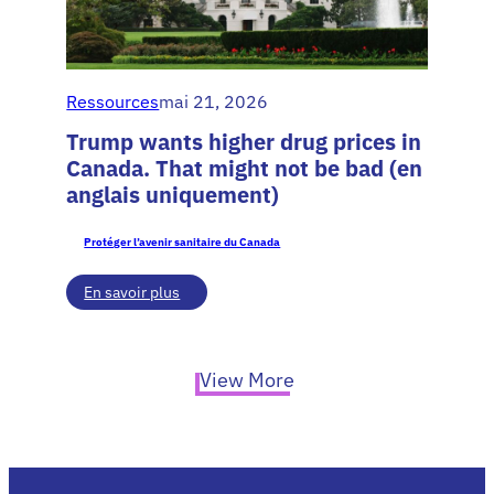
Ressources
mai 21, 2026
Trump wants higher drug prices in
Canada. That might not be bad (en
anglais uniquement)
Protéger l’avenir sanitaire du Canada
:
En savoir plus
Trump
wants
higher
drug
View More
prices
in
Canada.
That
might
not
be