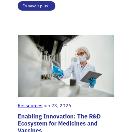
:
En savoir plus
Canada’s
Wait
for
New
Medicines
Is
Long
–
and
About
to
Get
Longer
Ressources
juin 23, 2026
Enabling Innovation: The R&D
Ecosystem for Medicines and
Vaccines