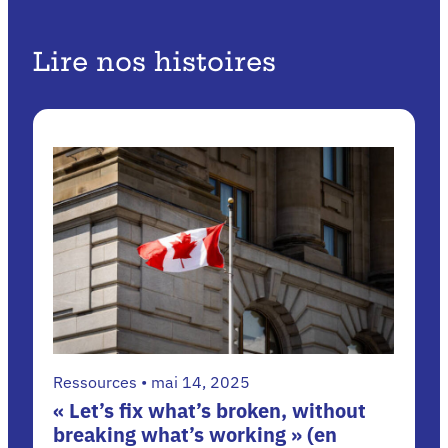
bad
(en
anglais
Lire nos histoires
uniquement)
Ressources • mai 14, 2025
« Let’s fix what’s broken, without
breaking what’s working » (en