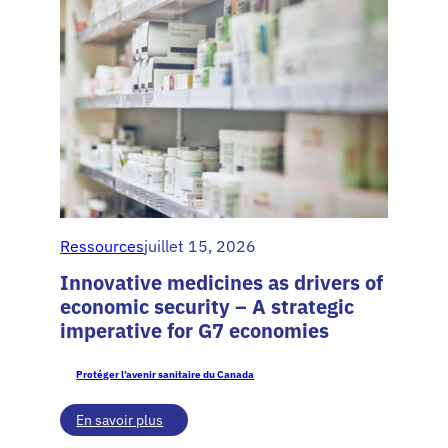
Ressources
juillet 15, 2026
Innovative medicines as drivers of
economic security – A strategic
imperative for G7 economies
Protéger l’avenir sanitaire du Canada
:
En savoir plus
Innovative