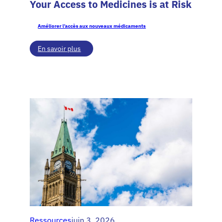
Your Access to Medicines is at Risk
Améliorer l’accès aux nouveaux médicaments
:
En savoir plus
Canada’s
Innovation
Gap:
Why
Your
Access
to
Medicines
is
at
Risk
Ressources
juin 3, 2026