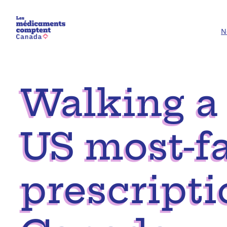
Aller
au
N
contenu
Walking a 
US most-f
prescripti