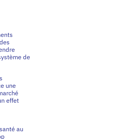
ments
 des
rendre
 système de
s
ce une
 marché
n effet
 santé au
op