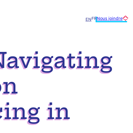
Nous joindre
FR
EN
Navigating
on
cing in