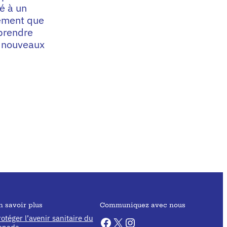
é à un
rement que
 prendre
x nouveaux
n savoir plus
Communiquez avec nous
otéger l’avenir sanitaire du