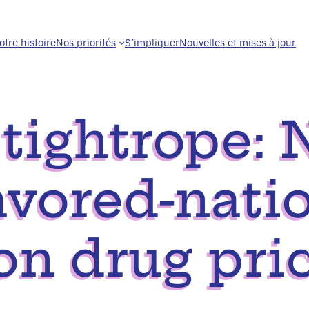
otre histoire
Nos priorités
S’impliquer
Nouvelles et mises à jour
tightrope: 
avored-nati
on drug pri